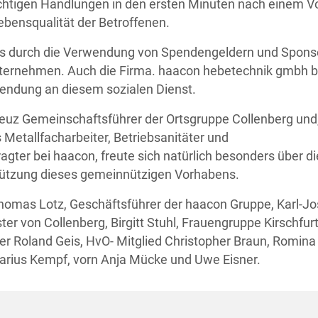
ichtigen Handlungen in den ersten Minuten nach einem Vo
ebensqualität der Betroffenen.
es durch die Verwendung von Spendengeldern und Spons
ternehmen. Auch die Firma. haacon hebetechnik gmbh be
wendung an diesem sozialen Dienst.
reuz Gemeinschaftsführer der Ortsgruppe Collenberg und
 Metallfacharbeiter, Betriebsanitäter und
agter bei haacon, freute sich natürlich besonders über di
stützung dieses gemeinnützigen Vorhabens.
re Thomas Lotz, Geschäftsführer der haacon Gruppe, Karl-Jo
ter von Collenberg, Birgitt Stuhl, Frauengruppe Kirschfurt
er Roland Geis, HvO- Mitglied Christopher Braun, Romina
rius Kempf, vorn Anja Mücke und Uwe Eisner.