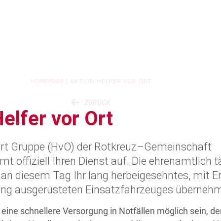
HOMEPAGE
|
AKTION HELFER VOR ORT
ZURÜCK
elfer vor Ort
 Ort Gruppe (HvO) der Rotkreuz–Gemeinschaft
t offiziell Ihren Dienst auf. Die ehrenamtlich t
an diesem Tag Ihr lang herbeigesehntes, mit Er
ung ausgerüsteten Einsatzfahrzeuges überneh
 eine schnellere Versorgung in Notfällen möglich sein, de