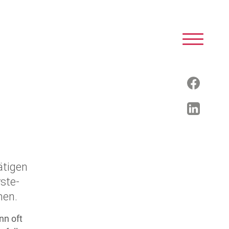
ätigen
ste-
men.
nn oft