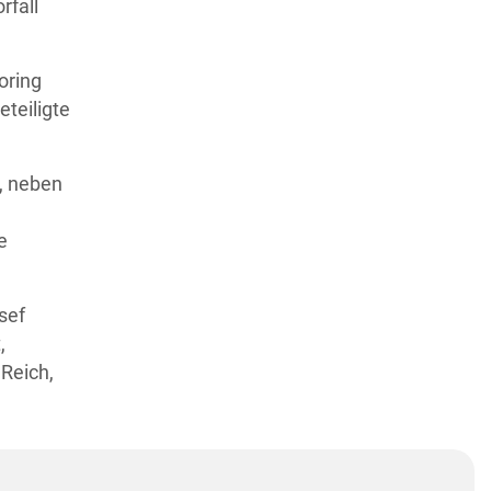
rfall
oring
teiligte
, neben
e
sef
,
 Reich,