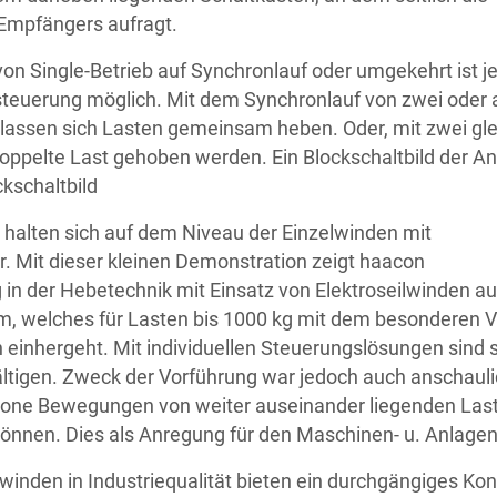
Empfängers aufragt.
on Single-Betrieb auf Synchronlauf oder umgekehrt ist je
steuerung möglich. Mit dem Synchronlauf von zwei oder
assen sich Lasten gemeinsam heben. Oder, mit zwei gl
oppelte Last gehoben werden. Ein Blockschaltbild der A
ckschaltbild
 halten sich auf dem Niveau der Einzelwinden mit
. Mit dieser kleinen Demonstration zeigt haacon
 in der Hebetechnik mit Einsatz von Elektroseilwinden a
, welches für Lasten bis 1000 kg mit dem besonderen 
n einhergeht. Mit individuellen Steuerungslösungen sind s
tigen. Zweck der Vorführung war jedoch auch anschauli
rone Bewegungen von weiter auseinander liegenden Las
 können. Dies als Anregung für den Maschinen- u. Anlage
winden in Industriequalität bieten ein durchgängiges Ko