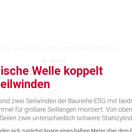
EPAGE
|
ELEKTRONISCHE WELLE KOPPELT ELEKTROSEILWINDEN
ZURÜCK
nische Welle koppelt
seilwinden
ind zwei Seilwinden der Baureihe ESG mit beids
mmel für größere Seillängen montiert. Von obe
eilen zwei unterschiedlich schwere Stahlzylind
nden sich zunächst knapp einen halben Meter über dem 