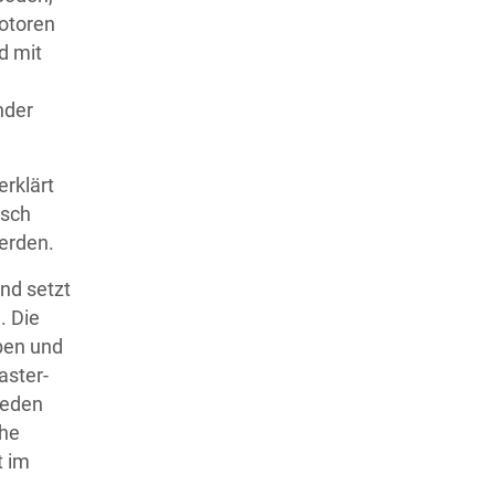
Motoren
d mit
nder
erklärt
isch
werden.
und setzt
. Die
ben und
aster-
ieden
che
t im