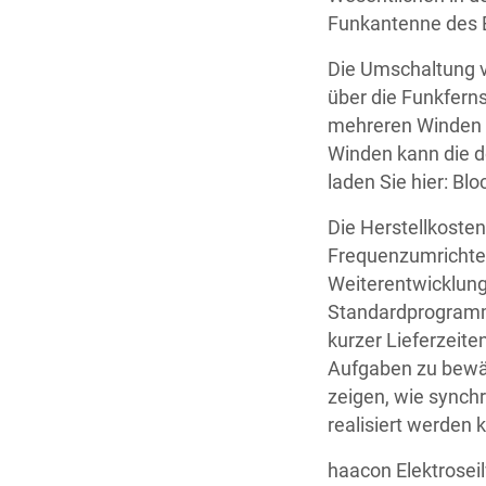
Funkantenne des 
Die Umschaltung v
über die Funkfern
mehreren Winden l
Winden kann die d
laden Sie hier: Blo
Die Herstellkosten
Frequenzumrichter
Weiterentwicklung
Standardprogramm
kurzer Lieferzeite
Aufgaben zu bewäl
zeigen, wie synch
realisiert werden
haacon Elektroseil