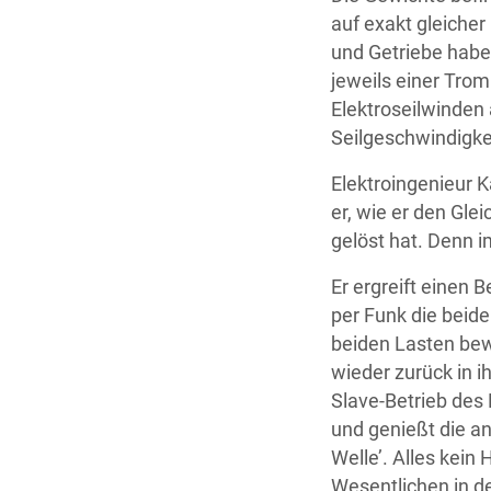
auf exakt gleiche
und Getriebe habe
jeweils einer Tro
Elektroseilwinde
Seilgeschwindigke
Elektroingenieur Ka
er, wie er den Gl
gelöst hat. Denn i
Er ergreift einen 
per Funk die beide
beiden Lasten be
wieder zurück in 
Slave-Betrieb des 
und genießt die a
Welle’. Alles kein 
Wesentlichen in d