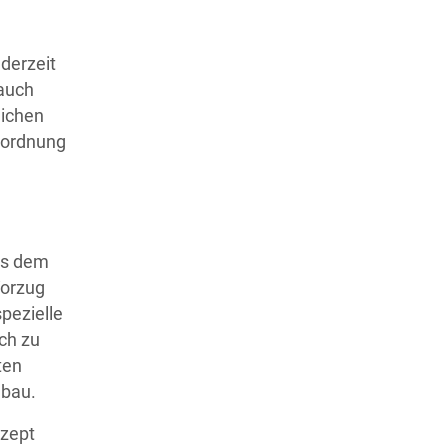
derzeit
 auch
eichen
nordnung
us dem
Vorzug
pezielle
ch zu
ten
nbau.
nzept