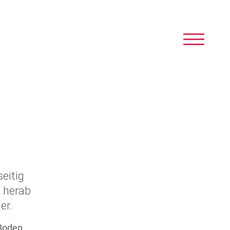
eitig
n herab
er.
Boden,