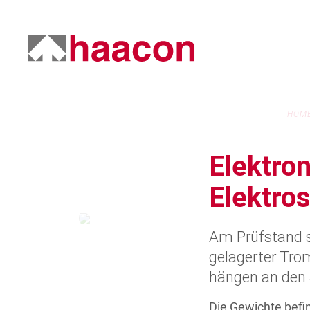
HOM
Elektro
Elektro
Am Prüfstand s
gelagerter Tro
hängen an den S
Die Gewichte befi