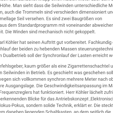
r Höhe. Man sieht dass die Seilwinden unterschiedliche 
n, auch die Trommeln sind verschieden dimensioniert un
mmellage Seil versehen. Es sind zwei Baugrößen von
n aus dem Standardprogramm mit voneinander abweiche
it. Die Winden sind mechanisch nicht gekoppelt.
rl Köhler hat seinen Auftritt gut vorbereitet. Fachkundig 
eichlauf der beiden zu hebenden Massen steuerungstechn
m Dualbetrieb soll der Synchronlauf der Lasten erreicht 
Befehlsgeber, kaum größer als eine Zigarrettenschachtel 
n Seilwinden in Betrieb. Es geschieht was geschehen soll
wegen sich vollkommen synchron mehrere Meter nach o
ihre Ausgangslage. Die Geschwindigkeitsanpassung im M
Frequenzreglers hat funktioniert. Herr Köhler lächelt zufr
nerkennenden Blicke für das Antriebskonzept ‚Elektronis
Hokus-Pokus, sondern solide Technik, erklärt er. Die steck
em daneben liegenden Schaltkasten, an dem seitlich die