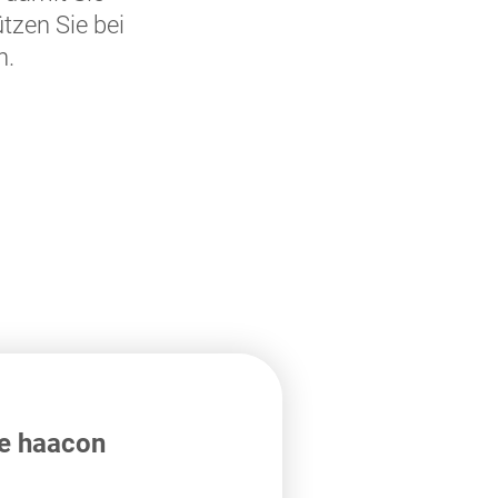
tzen Sie bei
n.
ie haacon