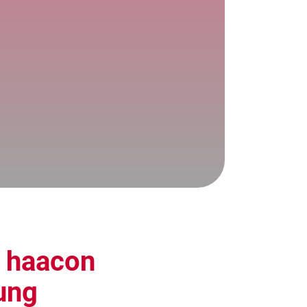
 haacon
gung