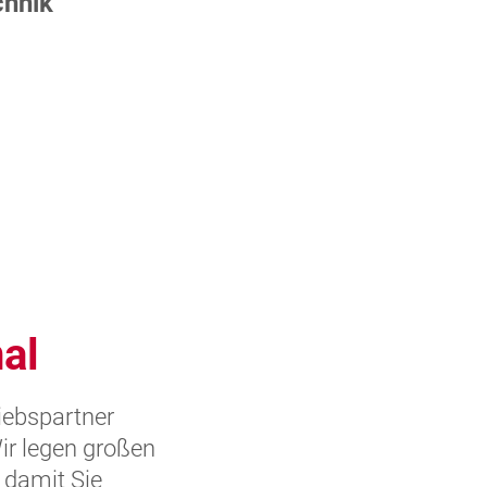
chnik
al
iebspartner
Wir legen großen
 damit Sie