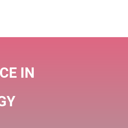
CE IN
GY