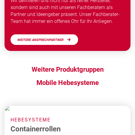
Wir defi­nie­ren uns nicht nur als rei­ner Hersteller,
sondern sind auch mit un­se­ren Fachbe­ra­tern als
Partner und Ide­engeber präsent. Un­ser Fachbe­ra­ter-
Team hat immer ein offenes Ohr für Ihr Anliegen.
WEITERE ANSPRECHPARTNER
Weitere Produktgruppen
Mobile Hebesysteme
HEBESYSTEME
Containerrollen